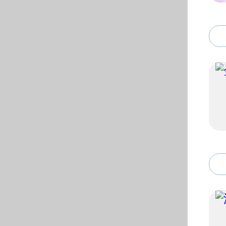
© 黄色仓库-黄色仓库ap
地址：安徽省合肥市屯溪路1
电话：0551- 629013
62904548（