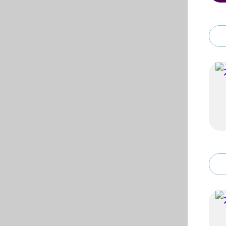
© 黄色仓库-黄色仓库ap
地址：安徽省合肥市屯溪路1
电话：0551- 629013
62904548（